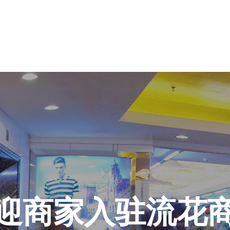
迎商家入驻流花